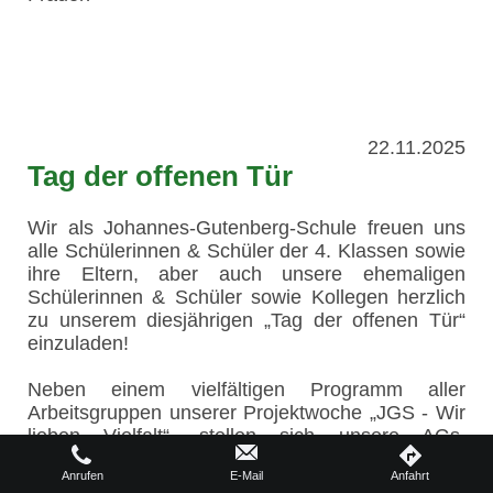
22.11.2025
Tag der offenen Tür
Wir als Johannes-Gutenberg-Schule freuen uns
alle Schülerinnen & Schüler der 4. Klassen sowie
ihre Eltern, aber auch unsere ehemaligen
Schülerinnen & Schüler sowie Kollegen herzlich
zu unserem diesjährigen „Tag der offenen Tür“
einzuladen!
Neben einem vielfältigen Programm aller
Arbeitsgruppen unserer Projektwoche „JGS - Wir
lieben Vielfalt“, stellen sich unsere AGs,
Schulprojekte sowie die Berufsvorbereitung in der
Anrufen
E-Mail
Anfahrt
Aula, dem Foyer, der Turnhalle und in den