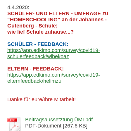
4.4.2020:
SCHÜLER- UND ELTERN - UMFRAGE zu
"HOMESCHOOLING" an der Johannes -
Gutenberg - Schule;
wie lief Schule zuhause...?
SCHÜLER -
FEEDBACK:
https://app.edkimo.com/survey/covid19-
schulerfeedback/wibekoaz
ELTERN - FEEDBACK:
https://app.edkimo.com/survey/covid19-
elternfeedback/helimzu
Danke für eure/Ihre Mitarbeit!
Beitragsaussetztung ÜMI.pdf
PDF-Dokument [267.6 KB]